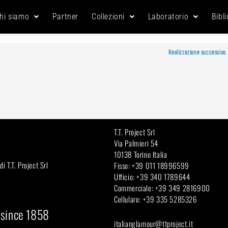
hi siamo
Partner
Collezioni
Laboratorio
Bibl
Realizzazione successivo
T.T. Project Srl
Via Palmieri 54
10138 Torino Italia
 T.T. Project Srl
Fisso: +39 011 18996599
Ufficio: +39 340 1789644
Commerciale: +39 349 2816900
Cellulare: +39 335 5285326
 since 1858
italianglamour@ttproject.it