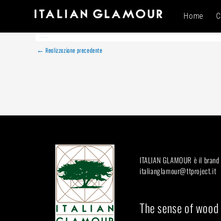
i al contenuto
Home
C
Di
creativa
/
Febbraio 18, 2026
←
Realizzazione precedente
ITALIAN GLAMOUR è il brand di
italianglamour@ttproject.it
The sense of wood