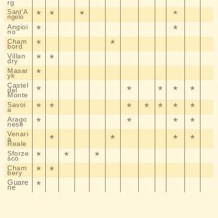
rg
Sant’A
*
*
*
*
ngelo
Angioi
*
*
no
Cham
*
*
bord
Villan
*
*
dry
Masar
*
yk
Castel
*
*
*
*
*
del
Monte
Savoi
*
*
*
*
*
*
*
a
Arago
*
*
*
*
nese
Venari
*
*
*
*
a
Reale
Sforze
*
*
*
sco
Cham
*
*
bery
Guare
*
ne