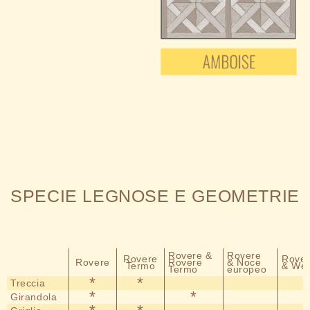
SPECIE LEGNOSE E GEOMETRIE
Rovere &
Rovere
Rovere
Rove
Rovere
Rovere
& Noce
Termo
& We
Termo
europeo
*
*
Treccia
*
*
Girandola