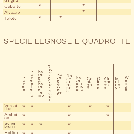
*
*
Griglia
*
*
Cubotto
*
Alveare
*
*
Talete
SPECIE LEGNOSE E QUADROTTE
R
ov
R
Ro
er
o
ver
Ro
e
No
R
v
e
ver
No
W
&
ce
Ca
O
Afr
M
o
er
&
e
ce
e
N
eu
sta
li
orm
ut
v
e
Ro
&
am
n
oc
ro
gn
v
osi
en
er
T
ver
W
eric
g
e
pe
o
o
a
ye
e
er
e
en
ano
e
eu
o
m
Ter
ge
ro
o
mo
pe
o
Versai
*
*
*
*
*
lles
Amboi
*
*
*
se
Schon
*
*
*
*
brunn
Hoffbu
*
*
*